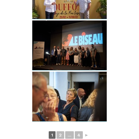
1
2
...
4
►